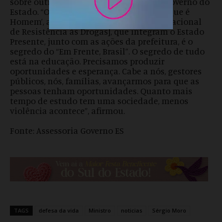
sobre outras ações desenvolvidas pelo Governo do
Estado. “O ‘Papo de Responsa’ e ‘Homem que é
Homem’, além do Proerd [Programa Educacional
de Resistência às Drogas], que integram o Estado
Presente, junto com as ações da prefeitura, é o
segredo do “Em Frente, Brasil”. O segredo de tudo
está na educação. Precisamos produzir
oportunidades e esperança. Cabe a nós, gestores
públicos, nós, famílias, avançarmos para que as
pessoas tenham oportunidades. Quanto mais
tempo de estudo tem uma sociedade, menos
violência acontece”, afirmou.
Fonte: Assessoria Governo ES
TAGS
defesa da vida
Ministro
noticias
Sérgio Moro