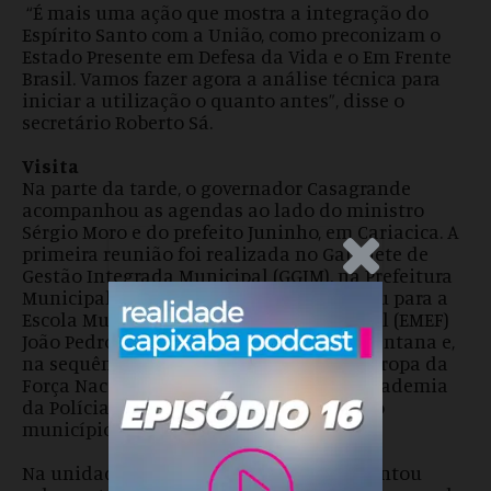
“É mais uma ação que mostra a integração do
Espírito Santo com a União, como preconizam o
Estado Presente em Defesa da Vida e o Em Frente
Brasil. Vamos fazer agora a análise técnica para
iniciar a utilização o quanto antes”, disse o
secretário Roberto Sá.
Visita
Na parte da tarde, o governador Casagrande
acompanhou as agendas ao lado do ministro
Sérgio Moro e do prefeito Juninho, em Cariacica. A
primeira reunião foi realizada no Gabinete de
.Anúncio
Gestão Integrada Municipal (GGIM), na Prefeitura
Municipal. Em seguida, a comitiva seguiu para a
Escola Municipal de Ensino Fundamental (EMEF)
João Pedro da Silva, no bairro Porto de Santana e,
na sequência, as autoridades visitam a tropa da
Força Nacional, que está instalada na Academia
da Polícia Militar, em Santana no mesmo
município.
Na unidade de ensino, Casagrande comentou