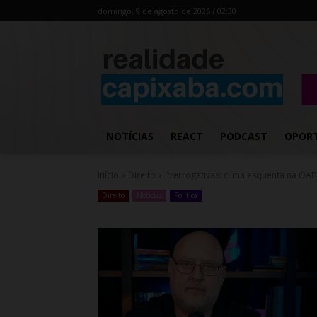
domingo, 9 de agosto de 2026 / 02:30
NOTÍCIAS
REACT
PODCAST
OPOR
Início
Direito
Prerrogativas: clima esquenta na OAB 
Direito
Noticias
Política