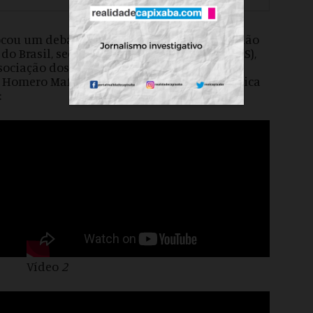
ocou um debate acirrado durante uma reunião
 Brasil, seccional do Espírito Santo (OABES),
Associação dos Advogados Criminalistas no
do Homero Mafra, pediu uma ação mais enérgica
:
Vídeo
2