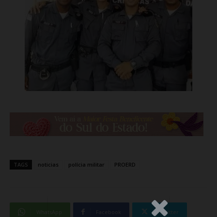
TAGS
noticias
polícia militar
PROERD
.Anúncio
WhatsApp
Facebook
Twitter