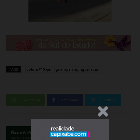
TAGS
#policia #10bpm #guarapari #pmguarapari
WhatsApp
Facebook
Twitter
.Anúncio