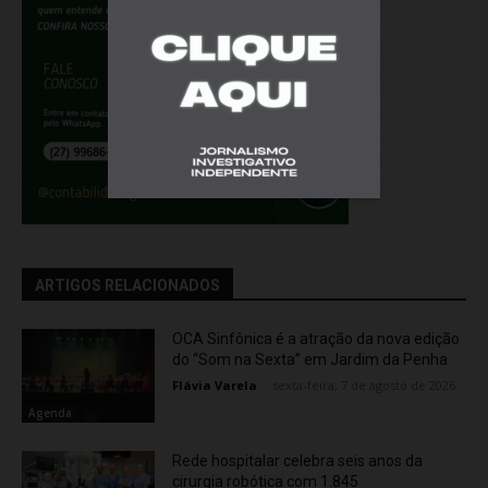
ARTIGOS RELACIONADOS
OCA Sinfônica é a atração da nova edição
do “Som na Sexta” em Jardim da Penha
Flávia Varela
-
sexta-feira, 7 de agosto de 2026
Agenda
Rede hospitalar celebra seis anos da
cirurgia robótica com 1.845