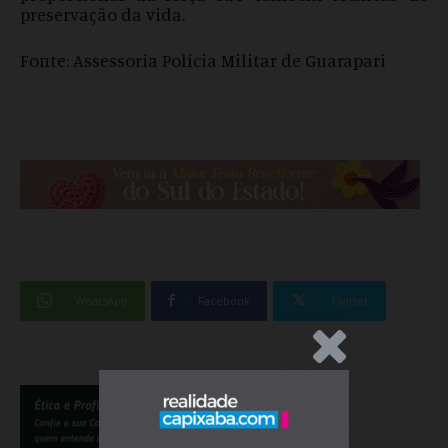
preservação da vida.
Fonte: Assessoria Polícia Militar de Guarapari
WhatsApp
Facebook
Twitter
.Anúncio