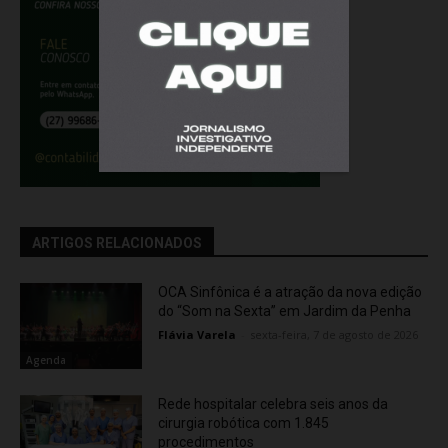
ARTIGOS RELACIONADOS
OCA Sinfônica é a atração da nova edição
do “Som na Sexta” em Jardim da Penha
Flávia Varela
-
sexta-feira, 7 de agosto de 2026
Agenda
Rede hospitalar celebra seis anos da
cirurgia robótica com 1.845
procedimentos