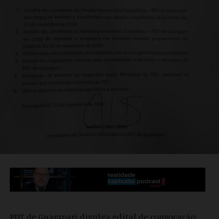
PDT de Guarapari divulga edital de convocação