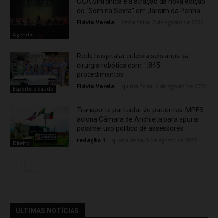
OCA Sinfônica é a atração da nova edição
do “Som na Sexta” em Jardim da Penha
Flávia Varela
-
sexta-feira, 7 de agosto de 2026
Agenda
Rede hospitalar celebra seis anos da
cirurgia robótica com 1.845
procedimentos
Flávia Varela
-
quinta-feira, 6 de agosto de 2026
Esporte e Saúde
Transporte particular de pacientes: MPES
aciona Câmara de Anchieta para apurar
possível uso político de assessores
redação 1
-
quarta-feira, 5 de agosto de 2026
Direito
ÚLTIMAS NOTÍCIAS