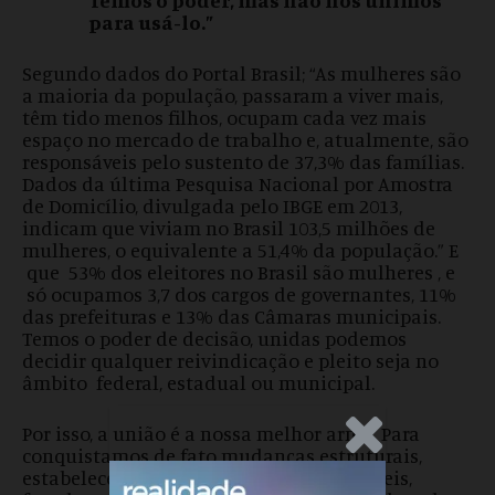
para usá-lo.”
Segundo dados do Portal Brasil; “As mulheres são
a maioria da população, passaram a viver mais,
têm tido menos filhos, ocupam cada vez mais
espaço no mercado de trabalho e, atualmente, são
responsáveis pelo sustento de 37,3% das famílias.
Dados da última Pesquisa Nacional por Amostra
de Domicílio, divulgada pelo IBGE em 2013,
indicam que viviam no Brasil 103,5 milhões de
mulheres, o equivalente a 51,4% da população.” E
que 53% dos eleitores no Brasil são mulheres , e
só ocupamos 3,7 dos cargos de governantes, 11%
das prefeituras e 13% das Câmaras municipais.
Temos o poder de decisão, unidas podemos
decidir qualquer reivindicação e pleito seja no
âmbito federal, estadual ou municipal.
Por isso, a união é a nossa melhor arma. Para
.Anúncio
conquistamos de fato mudanças estruturais,
estabelecendo políticas públicas aplicáveis,