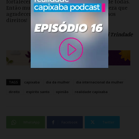
fortalecendo os laços sociais, em defesa de todas.
Então mulheres, hoje, com a mesma sutileza que
agradecemos as flores, vamos cobrar nossos
direitos!
Por Joseani Trindade
TAGS
capixaba
dia da mulher
dia internacional da mulher
direito
espírito santo
opinião
realidade capixaba
WhatsApp
Facebook
Twitter