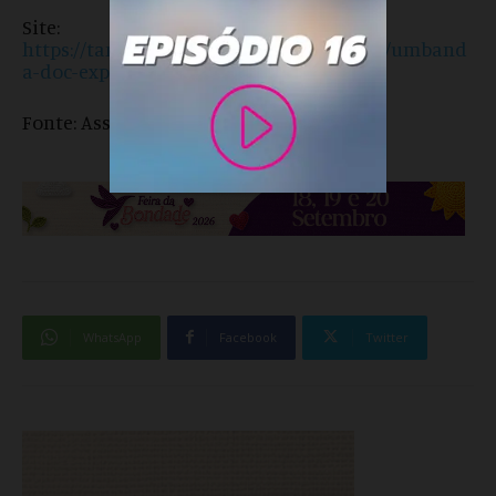
Site:
https://tangerinasdodeserto.wixsite.com/umband
a-doc-expo
Fonte: Assessoria
WhatsApp
Facebook
Twitter