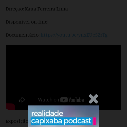
Direção: Kauã Ferreira Lima
Disponível on-line!
Documentário:
https://youtu.be/ynxEUo5ZrTg
.Anúncio
Exposição de Fotos