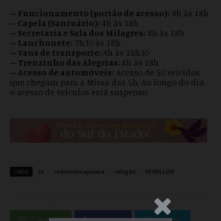
– Funcionamento (portão de acesso):
4h às 18h
– Capela (Santuário):
4h às 18h
– Secretaria e Sala dos Milagres:
8h às 18h
– Lanchonete:
7h30 às 18h.
– Vans de transporte:
4h às 18h30
– Trenzinho das Alegrias:
8h às 18h
– Acesso de automóveis:
Acesso de 50 veículos
que chegam para a Missa das 5h. Ao longo do dia,
o acesso de veículos está suspenso.
TAGS
fé
realidadecapixaba
reliigão
RÉVEILLON
.Anúncio
WhatsApp
Facebook
Twitter