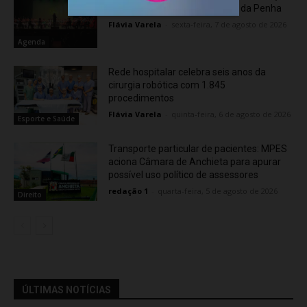
do “Som na Sexta” em Jardim da Penha
Flávia Varela
-
sexta-feira, 7 de agosto de 2026
Agenda
Rede hospitalar celebra seis anos da
cirurgia robótica com 1.845
procedimentos
Flávia Varela
-
quinta-feira, 6 de agosto de 2026
Esporte e Saúde
Transporte particular de pacientes: MPES
aciona Câmara de Anchieta para apurar
possível uso político de assessores
redação 1
-
quarta-feira, 5 de agosto de 2026
Direito
ÚLTIMAS NOTÍCIAS