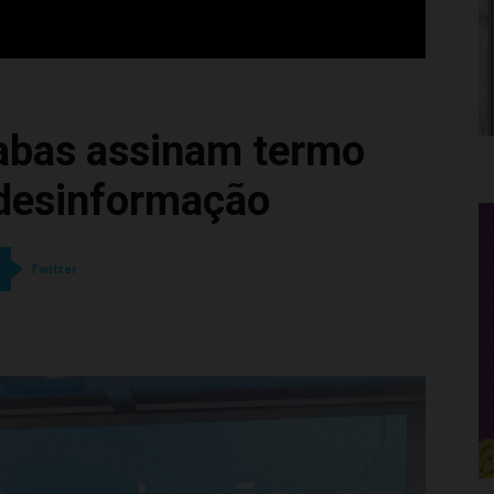
xabas assinam termo
 desinformação
Twitter