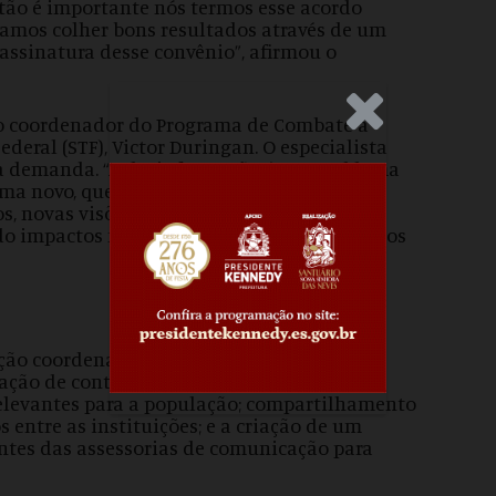
ntão é importante nós termos esse acordo
samos colher bons resultados através de um
 assinatura desse convênio”, afirmou o
.Anúncio
do coordenador do Programa de Combate à
eral (STF), Victor Duringan. O especialista
ma demanda. “A desinformação é um problema
 novo, que surgiu com a internet. E aí é
s, novas visões de como a gente consegue
o impactos negativos nos últimos 10, 15 anos
ação coordenada nas assessorias de
ação de conteúdos confiáveis; campanhas
elevantes para a população; compartilhamento
s entre as instituições; e a criação de um
ntes das assessorias de comunicação para