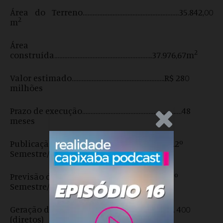
Área do Terreno………………………………………………….35.842,00
2
m
Área
2
construída…………………………………………………..37.976,67m
Valor estimado………………………………………………..R$ 280
milhões
Prazo de execução……………………………………………………48
.Anúncio
meses
Publicação do edital da obra…………………………2º
Semestre/2018
Previsão de início da obra…………………………….1º
Semestre/2019
Geração de empregos………………………………………… 400
(diretos)