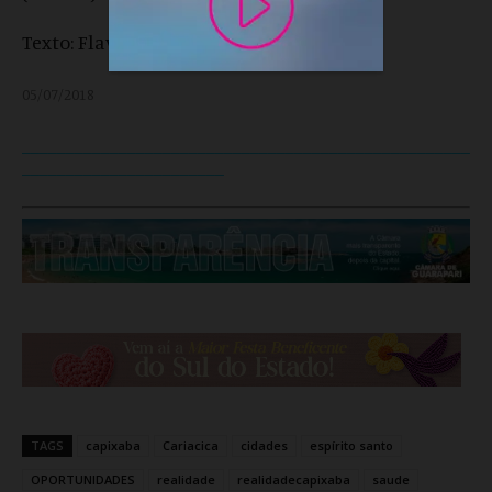
Texto: Flavia Fernandes
05/07/2018
___________________________________________________
_______________________
TAGS
capixaba
Cariacica
cidades
espírito santo
OPORTUNIDADES
realidade
realidadecapixaba
saude