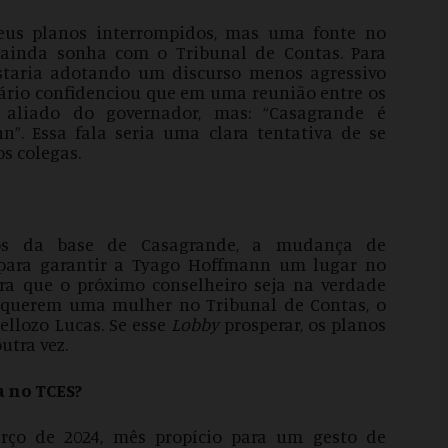
eus planos interrompidos, mas uma fonte no
ainda sonha com o Tribunal de Contas. Para
estaria adotando um discurso menos agressivo
ário confidenciou que em uma reunião entre os
 aliado do governador, mas: “Casagrande é
”. Essa fala seria uma clara tentativa de se
os colegas.
os da base de Casagrande, a mudança de
 para garantir a Tyago Hoffmann um lugar no
a que o próximo conselheiro seja na verdade
s querem uma mulher no Tribunal de Contas, o
llozo Lucas. Se esse
Lobby
prosperar, os planos
tra vez.
a no TCES?
rço de 2024, mês propício para um gesto de