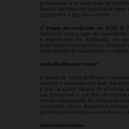
governador, o ex-secretário de Gover
formar um bloco de deputados capaz d
Legislativa, o que não ocorreu.
a
5
etapa: ser indicado ao TCES.
Se f
indicação para a vaga de conselheiro 
A expectativa de Hoffmann era qu
deputados o indicassem ao Tribunal d
outro aliado de Casagrande, o suplen
Onde Hoffmann errou?
O plano de Tyago Hoffmann começou 
Governo e esqueceu que para dar cert
é que, os agora colegas de plenário
que gostariam e, por isso, decidiram
relação desgastada de Hoffmann com
campanha. Vários deputados reclama
governo para entrar nas suas bases e 
Ajustando o rumo