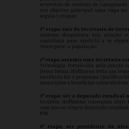
secretário de Governo de Casagrande 
seu objetivo principal: uma vaga no
seguia 5 etapas:
a
1
etapa:
sair da Secretaria de Gov
Governo desgastava sua relação c
contribuía para ajudá-lo a se eleg
“entregava” a população.
a
2
etapa: assumir uma Secretaria co
Tecnologia, fortalecida pela junção 
Dessa forma, Hoffmann teria um leque 
escolhido foi o programa Qualificar-E
municípios e beneficiar cabos eleitorai
a
3
etapa:
ser o deputado estadual m
Sectides, Hoffmann conseguiu abrir 
com isso se elegeu deputado estadual
PSB.
a
4
etapa:
ser presidente da Ales