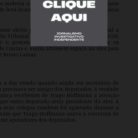
no poderia utilizar o nome de Casagrande para
e levá-lo ao posto de presidente da Assembleia
osse eleito presidente da Ales, seria natural a
do Tribunal de Contas, que será aberta em 2024.
e o governador jogaria pesado para que os
e Contas e, assim abrissem espaço na Ales para
te Bruno Lamas.
a dar errado quando ainda era secretário de
o precisava ser amigo dos deputados. A verdade
, nunca receberam de Tyago Hoffmann a atenção
 que outro deputado seria presidente da Ales. A
 seus colegas também foi agravada durante a
vam que Tyago Hoffmann usava a estrutura de
tirar apoiadores dos deputados.