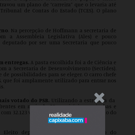
travou um plano de “carreira” que o levaria até
 Tribunal de Contas do Estado (TCES). O plano
erno
. Na percepção de Hoffmann a secretaria de
om a Assembleia Legislativa (Ales) e pouco
er deputado por ser uma Secretaria que pouco
m entregas.
A pasta escolhida foi a de Ciência e
com a Secretaria de Desenvolvimento (Sectides).
de possibilidades para se eleger. O carro chefe
S, que foi amplamente utilizado para entrar nos
s.
.Anúncio
ais votado do PSB.
Utilizando a estrutura da
frentes em mais de 30 municípios capixabas e
 com 32.123 votos, se tornando o mais votado do
.
Eleito deputado estadual pelo partido do