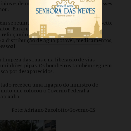
pios e, de mãos dadas, vamos reconstruir esses
mou.
ém se reuniu com o prefeito Fernando Lafayette
Altoé. Em ambos os municípios, Renato
 reforçando a disponibilidade e ajuda do
 a distribuição de água potável, medicamentos,
pessoal.
limpeza das ruas e na liberação de vias
r caminhões-pipas. Os bombeiros também seguem
usca por desaparecidos.
stado recebeu uma ligação do ministro do
nuto, que colocou o Governo Federal à
capixaba.
oto: Adriano Zucolotto/Governo-ES