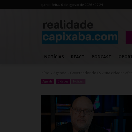
quinta-feira, 6 de agosto de 2026 / 07:24
NOTÍCIAS
REACT
PODCAST
OPOR
Início
Agenda
Governador do ES visita cidades afet
Agenda
Cidades
Noticias