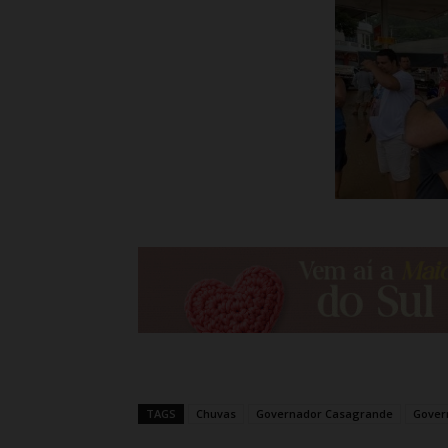
TAGS
Chuvas
Governador Casagrande
Gover