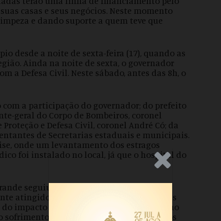
etadas terão uma linha de financiamento pelo
 suas casas e seus negócios. Neste momento
impeza e dando suporte a quem teve que
pio desde a noite de sexta-feira (17), quando as
egião. Ainda na noite de sexta, o governador
m a Defesa Civil. Neste sábado, antes das 8h, o
 com a participação do governador; do prefeito
nte-geral do Corpo de Bombeiros, coronel
Proteção e Defesa Civil, coronel André Có; da
sentantes de Secretarias estaduais e municipais.
rise, onde um levantamento dos estragos
co foi instalado no local, já que o hospital do
.Anúncio
rande seguiu para os municípios de Alfredo
nte atingidos pelas chuvas. Ele sobrevoou as
o do impacto causado pelas águas. “O Governo
o sofrimento das pessoas atingidas. Estamos