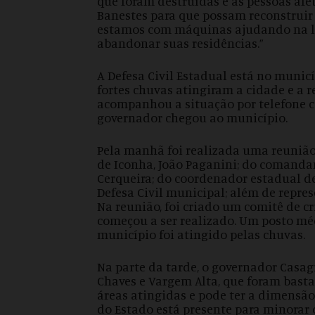
que foram destruídas e as pessoas af
Banestes para que possam reconstruir
estamos com máquinas ajudando na l
abandonar suas residências.”
A Defesa Civil Estadual está no municí
fortes chuvas atingiram a cidade e a r
acompanhou a situação por telefone co
governador chegou ao município.
Pela manhã foi realizada uma reunião
de Iconha, João Paganini; do comanda
Cerqueira; do coordenador estadual de 
Defesa Civil municipal; além de repre
Na reunião, foi criado um comitê de c
começou a ser realizado. Um posto médi
município foi atingido pelas chuvas.
Na parte da tarde, o governador Casag
Chaves e Vargem Alta, que foram basta
áreas atingidas e pode ter a dimensã
do Estado está presente para minorar 