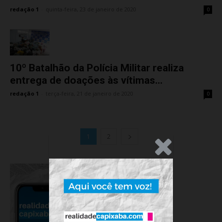
redação 1
-
quinta-feira, 23 de janeiro de 2020
0
10º Batalhão da Polícia Militar realiza
entrega de doações às vítimas...
redação 1
-
terça-feira, 21 de janeiro de 2020
0
1
2
.Anúncio