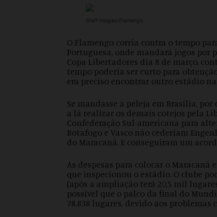
Staff Images/Flamengo
O Flamengo corria contra o tempo para
Portuguesa, onde mandará jogos por pe
Copa Libertadores dia 8 de março, cont
tempo poderia ser curto para obtenção
era preciso encontrar outro estádio na
Se mandasse a peleja em Brasília, por 
a lá realizar os demais cotejos pela L
Confederação Sul-americana para altera
Botafogo e Vasco não cederiam Engenhã
do Maracanã. E conseguiram um acordo 
As despesas para colocar o Maracanã 
que inspecionou o estádio. O clube po
(após a ampliação terá 20,5 mil luga
possível que o palco da final do Mund
78.838 lugares, devido aos problemas