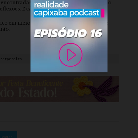
encontradas, a volta repentina do futebol ao
flexões. E cálculos.
o em meio a lobbies e ao jogo político que
hão.
ezarpereira
Twitter