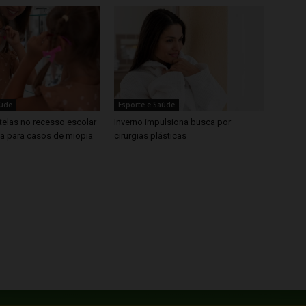
aúde
Esporte e Saúde
telas no recesso escolar
Inverno impulsiona busca por
ta para casos de miopia
cirurgias plásticas