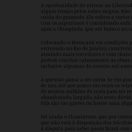
A oportunidade de estrear na Liberta
algum tempo pelos rubro-negros. Não 
cuida do gramado. Ela voltou a tratar d
com os argentinos é considerado sufici
após a Olimpíada, que até buraco no 
Colocando o Maracanã em condições pa
estreando no Rio de Janeiro, caracter
atraindo mais torcedores e com chan
poderá concluir calmamente as obras n
inclusive algumas do torneio sul-ame
A questão passa a ser outra. Se em po
de uso, até que ponto são reais os rel
de muitos milhões de reais para ser r
abandonado, largado, não resta dúvid
Fifa são tão graves ou houve uma, di
Há ainda o Fluminense, que por contra
que não está à disposição dos tricolo
à disputa para saber quem ficará com 