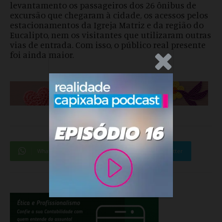
levantamento os passageiros dos 26 ônibus de
excursão que chegaram à cidade, os acessos pelos
estacionamentos da Igreja Matriz e da região do
Eucalipto, nem os visitantes que utilizaram outras
vias de entrada. Com isso, o público real presente
foi ainda maior.
.Anúncio
WhatsApp
Facebook
Twitter