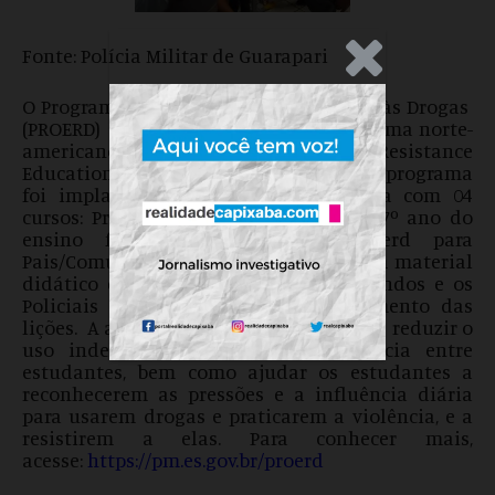
Fonte: Polícia Militar de Guarapari
.Anúncio
O Programa Educacional de Resistência às Drogas
(PROERD) é a versão brasileira do programa norte-
americano DARE – Drug Abuse Resistance
Education, surgido em 1983. No Brasil o programa
foi implantado em 1992 e hoje conta com 04
cursos: Proerd educação infantil, 5º e 7º ano do
ensino fundamental e Curso Proerd para
Pais/Comunitário. O PROERD conta com material
didático específico para auxiliar cursandos e os
Policiais do programa no desenvolvimento das
lições. A ação nas escolas visa prevenir e reduzir o
uso indevido de drogas e a violência entre
estudantes, bem como ajudar os estudantes a
reconhecerem as pressões e a influência diária
para usarem drogas e praticarem a violência, e a
resistirem a elas. Para conhecer mais,
acesse:
https://pm.es.gov.br/proerd