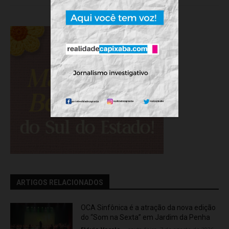
ARTIGOS RELACIONADOS
OCA Sinfônica é a atração da nova edição
do “Som na Sexta” em Jardim da Penha