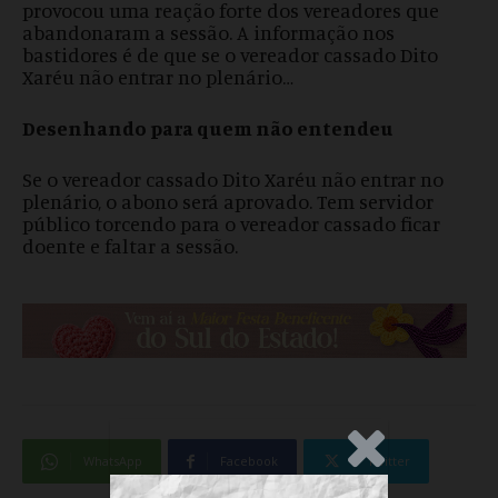
provocou uma reação forte dos vereadores que
abandonaram a sessão. A informação nos
bastidores é de que se o vereador cassado Dito
Xaréu não entrar no plenário…
Desenhando para quem não entendeu
Se o vereador cassado Dito Xaréu não entrar no
plenário, o abono será aprovado. Tem servidor
público torcendo para o vereador cassado ficar
doente e faltar a sessão.
.Anúncio
WhatsApp
Facebook
Twitter