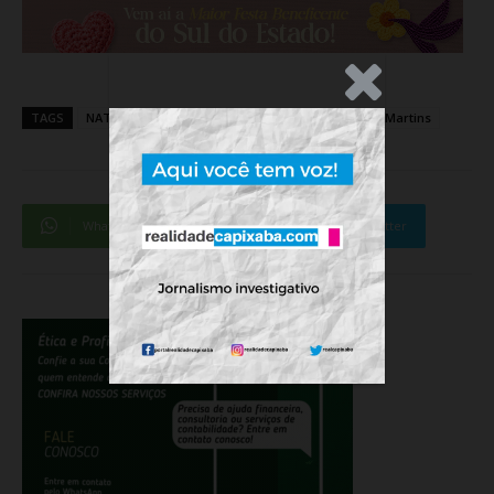
.Anúncio
TAGS
NATAL
Papai Noel
Prefeitura de Domingos Martins
WhatsApp
Facebook
Twitter