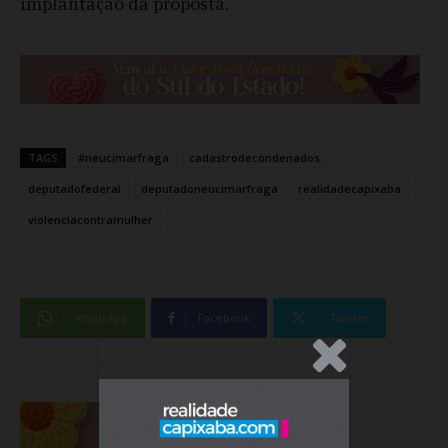
implantação da proposta.
TAGS
#neucimarfraga
cadastrodecondenados
deputadofederal
deputadoneucimarfraga
realidadecapixaba
violenciacontramulher
WhatsApp
Facebook
Twitter
.Anúncio