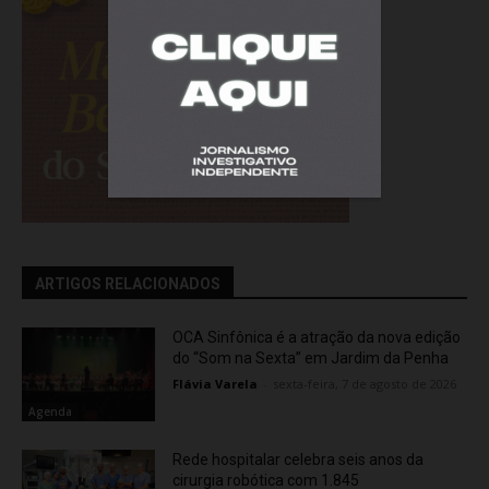
ARTIGOS RELACIONADOS
OCA Sinfônica é a atração da nova edição
do “Som na Sexta” em Jardim da Penha
Flávia Varela
-
sexta-feira, 7 de agosto de 2026
Agenda
Rede hospitalar celebra seis anos da
cirurgia robótica com 1.845