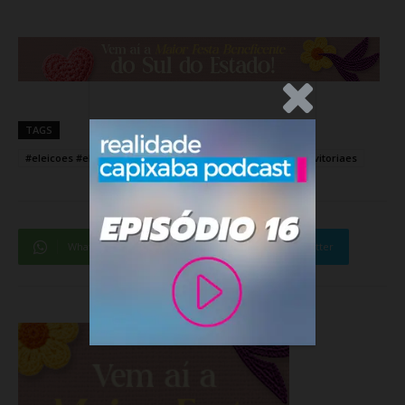
.Anúncio
TAGS
#eleicoes #eleicoes2020 #eleicoesmunicipais #prefeitos #vitoriaes
WhatsApp
Facebook
Twitter