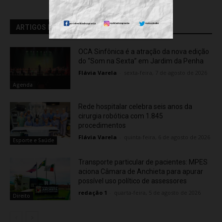
ARTIGOS RELACIONADOS
OCA Sinfônica é a atração da nova edição
do “Som na Sexta” em Jardim da Penha
Flávia Varela
-
sexta-feira, 7 de agosto de 2026
Agenda
Rede hospitalar celebra seis anos da
cirurgia robótica com 1.845
procedimentos
Flávia Varela
-
quinta-feira, 6 de agosto de 2026
Esporte e Saúde
Transporte particular de pacientes: MPES
aciona Câmara de Anchieta para apurar
possível uso político de assessores
redação 1
-
quarta-feira, 5 de agosto de 2026
Direito