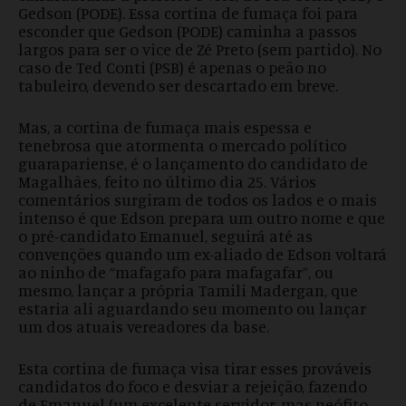
Gedson (PODE). Essa cortina de fumaça foi para
esconder que Gedson (PODE) caminha a passos
largos para ser o vice de Zé Preto (sem partido). No
caso de Ted Conti (PSB) é apenas o peão no
tabuleiro, devendo ser descartado em breve.
Mas, a cortina de fumaça mais espessa e
tenebrosa que atormenta o mercado político
guarapariense, é o lançamento do candidato de
Magalhães, feito no último dia 25. Vários
comentários surgiram de todos os lados e o mais
intenso é que Edson prepara um outro nome e que
o pré-candidato Emanuel, seguirá até as
convenções quando um ex-aliado de Edson voltará
ao ninho de “mafagafo para mafagafar”, ou
mesmo, lançar a própria Tamili Madergan, que
estaria ali aguardando seu momento ou lançar
um dos atuais vereadores da base.
Esta cortina de fumaça visa tirar esses prováveis
candidatos do foco e desviar a rejeição, fazendo
de Emanuel (um excelente servidor, mas neófito