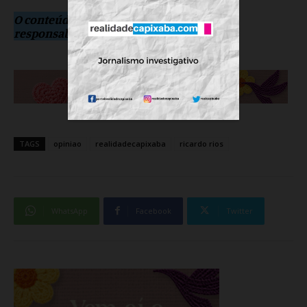
O conteúdo do texto é exclusivo e de
responsabilidade do autor
TAGS
opiniao
realidadecapixaba
ricardo rios
WhatsApp
Facebook
Twitter