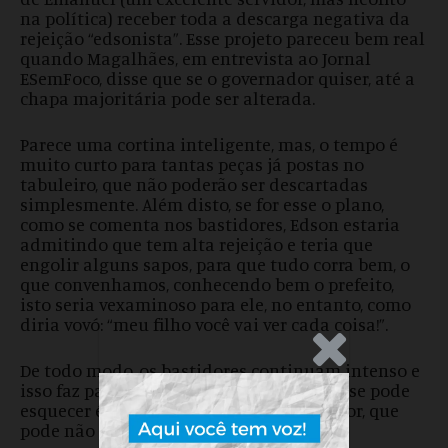
na política) receber toda a descarga negativa da
rejeição “edsonista”. Esse projeto pareceu bem real
quando Magalhães, em entrevista ao Jornal
ESemFoco, disse que se o governador quiser, até a
chapa majoritária pode ser alterada.
Parece uma cortina inteligente, mas, o tempo é
muito curto para tantas peças já postas no
tabuleiro, que não poderão ser descartadas
simplesmente. Além disto, se for esse o plano,
como se comenta nos bastidores, Edson estaria
admitindo que tem alta rejeição e teria que
engolir alguns sapos, para que tudo corra bem, o
que convenhamos, conhecendo bem o prefeito,
isto seria vexaminoso para ele, no entanto, como
diria vovó: “meu filho você vai ver cada coisa!”.
.Anúncio
De todo modo, os bastidores continuam intenso e
isso faz parte da vida política, o que não se pode
esquecer é de combinar tudo com o eleitor, que
pode não gostar muito desses planos.