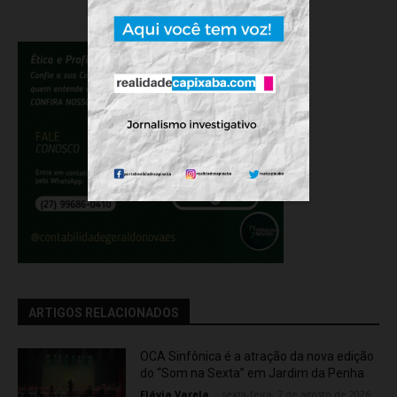
ARTIGOS RELACIONADOS
OCA Sinfônica é a atração da nova edição
do “Som na Sexta” em Jardim da Penha
Flávia Varela
-
sexta-feira, 7 de agosto de 2026