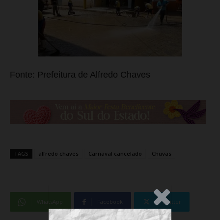
Fonte: Prefeitura de Alfredo Chaves
TAGS
alfredo chaves
Carnaval cancelado
Chuvas
.Anúncio
WhatsApp
Facebook
Twitter