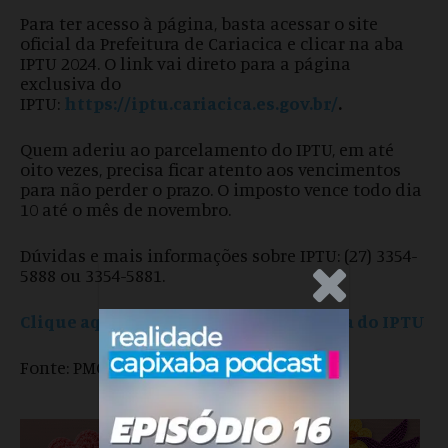
Para ter acesso à página, basta acessar o site
oficial da Prefeitura de Cariacica e clicar na aba
IPTU 2024. O link vai direto para a página
exclusiva do
IPTU:
https://iptu.cariacica.es.gov.br/
.
Quem aderiu ao parcelamento do IPTU, em até
oito vezes, precisa ficar atento aos vencimentos
para não perder o prazo. O imposto vence todo dia
10 até o mês de novembro.
Dúvidas e mais informações sobre IPTU: (27) 3354-
5888 ou 3354-5881.
.Anúncio
Clique aqui para acessar a nova página do IPTU
Fonte: PMC