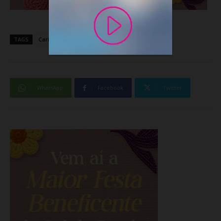
TAGS
Cariacica
iptu
realidadecapixaba
WhatsApp
Facebook
Twitter