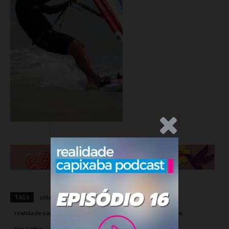
.Anúncio
TAGS
cidades
Guarapari
noticia
realidade
realidade capixaba
realidadecapixaba
Ricardo Conde
Vila Velha
Vitória
Windsurf