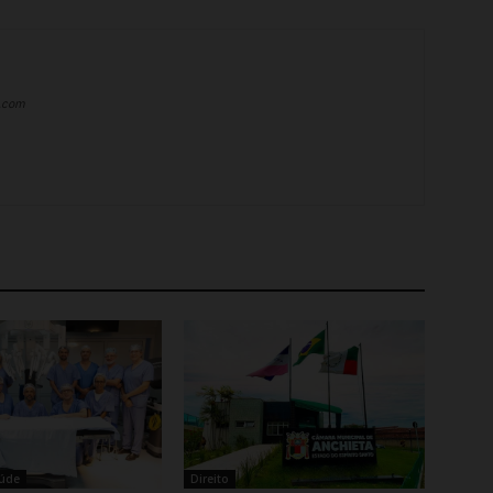
a.com
aúde
Direito