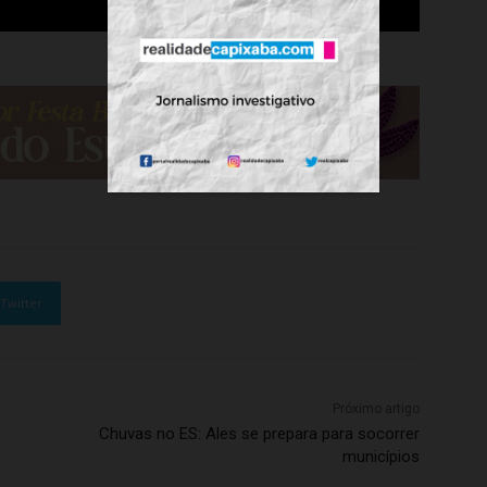
Twitter
Próximo artigo
Chuvas no ES: Ales se prepara para socorrer
municípios