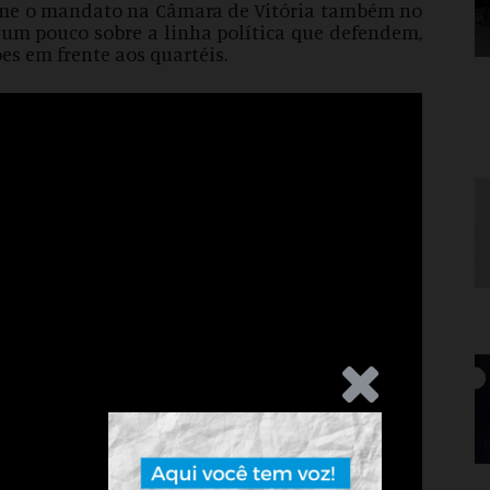
sume o mandato na Câmara de Vitória também no
um pouco sobre a linha política que defendem,
s em frente aos quartéis.
.Anúncio