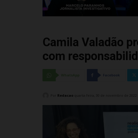
Camila Valadão p
com responsabilid
WhatsApp
Facebook
Por
Redacao
quarta-feira, 30 de novembro de 2022