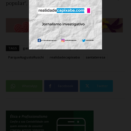
popular”, afirmou Gandini.
TAGS
gandini
movimentosalveoparque
ParqueAugustoRuschi
realidadecapixaba
santateresa
WhatsApp
Facebook
Twitter