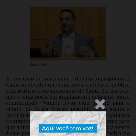
Fotos: Ales
Ao término da audiência, o deputado proponente,
Gandini decidiu que uma nova audiência pública
será realizada no município de Santa Teresa para
que o tema possa ser amplamente debatido com a
comunidade. “Vamos levar esse debate para a
.Anúncio
cidade de Santa Teresa, possibilitando assim a
participação mais efetiva da população.
Contamos com a colaboração dos presentes para
que a nova audiência seja divulgada amplamente
é que possamos atingir uma grande participação