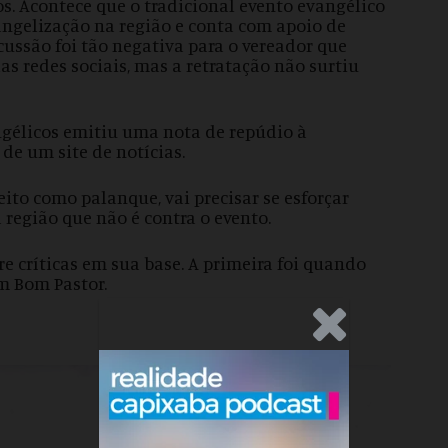
ros. Acontece que o tradicional evento evangélico
ngelização na região e conta com apoio de
cussão foi tão negativa para o vereador que
das redes sociais, mas a retratação não surtiu
ngélicos emitiu uma nota de repúdio à
de um site de notícias.
eito como palanque, vai precisar se esforçar
 região que não é contra o evento.
e críticas em sua base. A primeira foi quando
m Bom Pastor.
.Anúncio