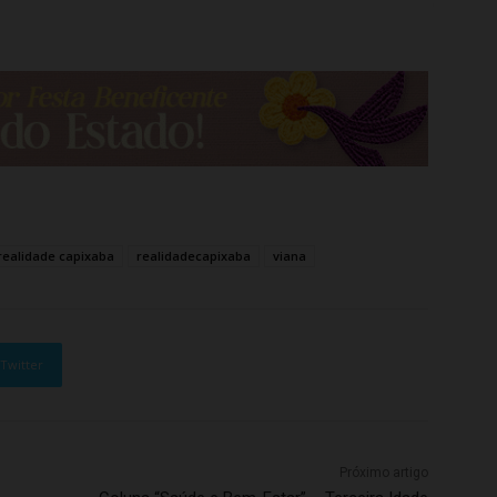
realidade capixaba
realidadecapixaba
viana
Twitter
Próximo artigo