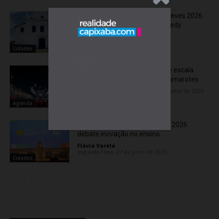
Festa de Nossa Senhora das Neves 2026
acontece em Presidente Kennedy
Flávia Varela
-
segunda-feira, 3 de agosto de 2026
Cidades
Vital 2026 aproveita feriadão e escala
maratona de shows para os camarotes
Flávia Varela
-
sexta-feira, 31 de julho de 2026
Agenda
Fórum de Educação Senac-ES 2026
debate inovação no ensino
Flávia Varela
-
segunda-feira, 27 de julho de 2026
Cidades