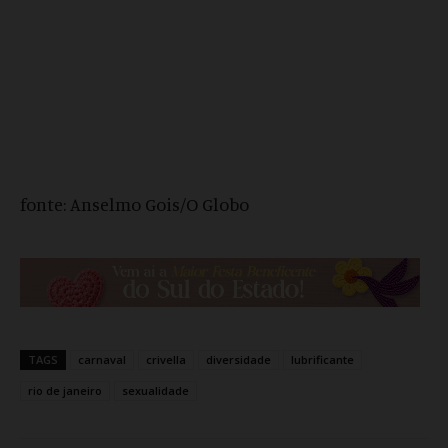
fonte: Anselmo Gois/O Globo
TAGS
carnaval
crivella
diversidade
lubrificante
rio de janeiro
sexualidade