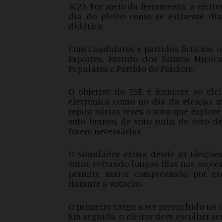
2022. Por meio da ferramenta, a eleit
dia do pleito como se estivesse d
didática.
Com candidatos e partidos fictícios, 
Esportes, Partido dos Ritmos Musicai
Populares e Partido do Folclore.
O objetivo do TSE é fornecer ao ele
eletrônica como no dia da eleição, 
repita várias vezes o voto, que explo
voto branco, de voto nulo, de voto d
forem necessárias.
O simulador existe desde as Eleições
votar, evitando longas filas nas seções
permite maior compreensão, por e
durante a votação.
O primeiro cargo a ser preenchido na 
Em seguida, o eleitor deve escolher s