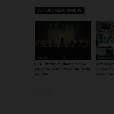
ARTIGOS RELACIONADOS
Agenda
Esporte e S
OCA Sinfônica é a atração da nova
Rede hospita
edição do “Som na Sexta” em Jardim
cirurgia rob
da Penha
procedimen