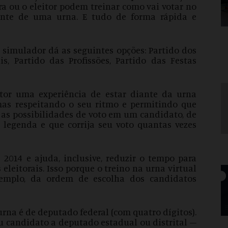
ora ou o eleitor podem treinar como vai votar no
iante de uma urna. E tudo de forma rápida e
o simulador dá as seguintes opções: Partido dos
s, Partido das Profissões, Partido das Festas
itor uma experiência de estar diante da urna
mas respeitando o seu ritmo e permitindo que
re as possibilidades de voto em um candidato, de
e legenda e que corrija seu voto quantas vezes
 2014 e ajuda, inclusive, reduzir o tempo para
 eleitorais. Isso porque o treino na urna virtual
xemplo, da ordem de escolha dos candidatos
urna é de deputado federal (com quatro dígitos).
eu candidato a deputado estadual ou distrital –