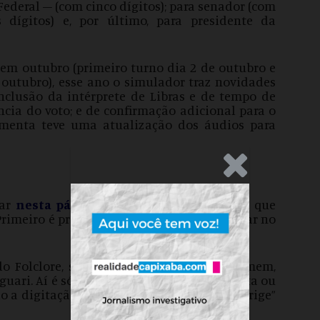
 Federal – (com cinco dígitos); para senador (com
s dígitos) e, por último, para presidente da
em outubro (primeiro turno dia 2 de outubro e
outubro), esse ano o simulador traz novidades
nclusão da intérprete de Libras e de tempo de
cia do voto; e de confirmação adicional para o
ramenta teve uma atualização dos áudios para
.Anúncio
rar
nesta página
seguindo as orientações que
rimeiro é preciso escolher se você quer votar no
 do Folclore, surgem os candidatos Lobisomem,
guari. Aí é só digitar o número da candidata ou
a digitação, é possível apertar a tecla “corrige”