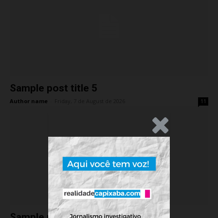
Sample post title 5
Author name
-
Friday, 7 de August de 2026
11
.Anúncio
Sample post title 6