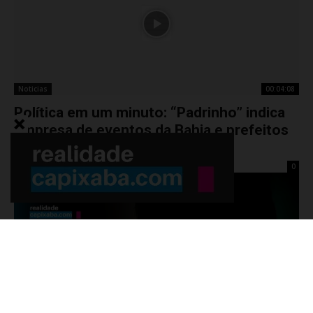
Noticias
00:04:08
Política em um minuto: “Padrinho” indica
empresa de eventos da Bahia e prefeitos
são investigados
redação 1
-
quarta-feira, 22 de julho de 2026
0
Noticias
00:02:55