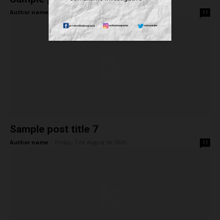
Author name
-
Friday, 7 de August de 2026
11
Sample post title 7
Author name
-
Friday, 7 de August de 2026
11