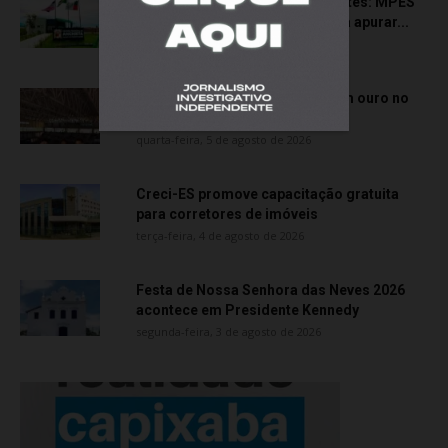
Transporte particular de pacientes: MPES
aciona Câmara de Anchieta para apurar...
quarta-feira, 5 de agosto de 2026
Atletas de Vila Velha conquistam ouro no
Vitória Internacional Open de...
quarta-feira, 5 de agosto de 2026
Creci-ES promove capacitação gratuita
para corretores de imóveis
terça-feira, 4 de agosto de 2026
Festa de Nossa Senhora das Neves 2026
acontece em Presidente Kennedy
segunda-feira, 3 de agosto de 2026