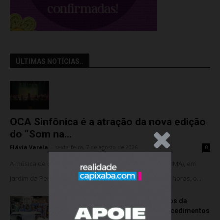
ÚLTIMAS NOTÍCIAS..
OCA Sinfônica é a atração da nova edição
do “Som na...
.Anúncio
Flávia Varela
-
sexta-feira, 7 de agosto de 2026
0
A música de câmara vai ocupar o Instituto Marlin Azul (IMA), em
Jardim da Penha, nesta sexta-feira (07). A partir das 18 horas, o...
Rede hospitalar celebra seis anos da
cirurgia robótica com 1.845 procedimentos