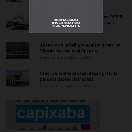
quinta-feira, 6 de agosto de 2026
Transporte particular de pacientes: MPES
aciona Câmara de Anchieta para apurar...
quarta-feira, 5 de agosto de 2026
Atletas de Vila Velha conquistam ouro no
Vitória Internacional Open de...
quarta-feira, 5 de agosto de 2026
Creci-ES promove capacitação gratuita
para corretores de imóveis
terça-feira, 4 de agosto de 2026