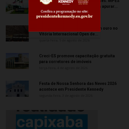
Transporte particular de pacientes: MPES
aciona Câmara de Anchieta para apurar...
quarta-feira, 5 de agosto de 2026
Atletas de Vila Velha conquistam ouro no
Vitória Internacional Open de...
quarta-feira, 5 de agosto de 2026
Creci-ES promove capacitação gratuita
para corretores de imóveis
terça-feira, 4 de agosto de 2026
Festa de Nossa Senhora das Neves 2026
acontece em Presidente Kennedy
segunda-feira, 3 de agosto de 2026