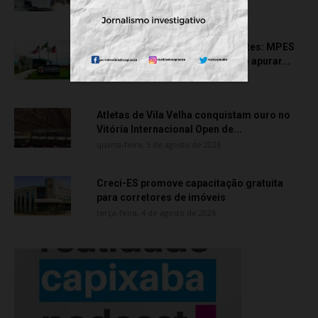
quinta-feira, 6 de agosto de 2026
Transporte particular de pacientes: MPES
aciona Câmara de Anchieta para apurar...
quarta-feira, 5 de agosto de 2026
Atletas de Vila Velha conquistam ouro no
Vitória Internacional Open de...
quarta-feira, 5 de agosto de 2026
Creci-ES promove capacitação gratuita
para corretores de imóveis
terça-feira, 4 de agosto de 2026