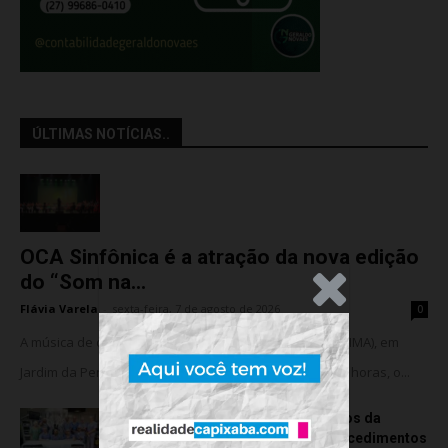
ÚLTIMAS NOTÍCIAS..
OCA Sinfônica é a atração da nova edição
do “Som na...
.Anúncio
Flávia Varela
-
sexta-feira, 7 de agosto de 2026
0
A música de câmara vai ocupar o Instituto Marlin Azul (IMA), em
Jardim da Penha, nesta sexta-feira (07). A partir das 18 horas, o...
Rede hospitalar celebra seis anos da
cirurgia robótica com 1.845 procedimentos