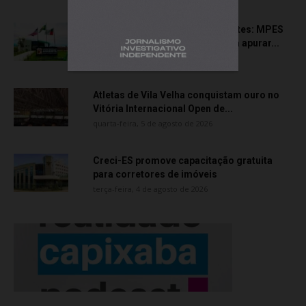
Transporte particular de pacientes: MPES
aciona Câmara de Anchieta para apurar...
quarta-feira, 5 de agosto de 2026
Atletas de Vila Velha conquistam ouro no
Vitória Internacional Open de...
quarta-feira, 5 de agosto de 2026
Creci-ES promove capacitação gratuita
para corretores de imóveis
terça-feira, 4 de agosto de 2026