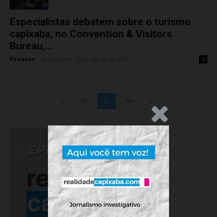
Especialistas debatem sobre o turismo
capixaba, no Convention & Visitors
Bureau,...
Redacao
-
quarta-feira, 16 de agosto de 2017
0
82
83
84
.Anúncio