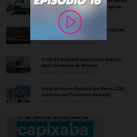
Transporte particular de pacientes: MPES
aciona Câmara de Anchieta para apurar...
quarta-feira, 5 de agosto de 2026
Atletas de Vila Velha conquistam ouro no
Vitória Internacional Open de...
quarta-feira, 5 de agosto de 2026
Creci-ES promove capacitação gratuita
para corretores de imóveis
terça-feira, 4 de agosto de 2026
Festa de Nossa Senhora das Neves 2026
acontece em Presidente Kennedy
segunda-feira, 3 de agosto de 2026