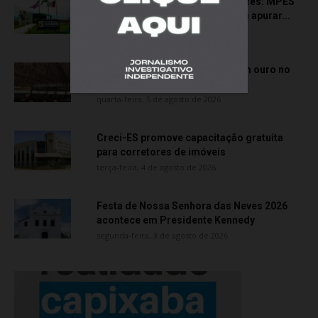
Transporte particular de pacientes: MPES
aciona Câmara de Anchieta para apurar...
quarta-feira, 5 de agosto de 2026
Atletas de Vila Velha conquistam ouro no
Vitória Internacional Open de...
quarta-feira, 5 de agosto de 2026
Creci-ES promove capacitação gratuita
para corretores de imóveis
terça-feira, 4 de agosto de 2026
Festa de Nossa Senhora das Neves 2026
acontece em Presidente Kennedy
segunda-feira, 3 de agosto de 2026