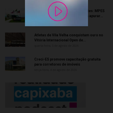
Transporte particular de pacientes: MPES
aciona Câmara de Anchieta para apurar...
quarta-feira, 5 de agosto de 2026
Atletas de Vila Velha conquistam ouro no
Vitória Internacional Open de...
quarta-feira, 5 de agosto de 2026
Creci-ES promove capacitação gratuita
para corretores de imóveis
terça-feira, 4 de agosto de 2026