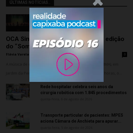
.Anúncio
ÚLTIMAS NOTÍCIAS..
OCA Sinfônica é a atração da nova edição
do “Som na...
Flávia Varela
-
sexta-feira, 7 de agosto de 2026
0
A música de câmara vai ocupar o Instituto Marlin Azul (IMA), em
Jardim da Penha, nesta sexta-feira (07). A partir das 18 horas, o...
Rede hospitalar celebra seis anos da
cirurgia robótica com 1.845 procedimentos
quinta-feira, 6 de agosto de 2026
Transporte particular de pacientes: MPES
aciona Câmara de Anchieta para apurar...
quarta-feira, 5 de agosto de 2026