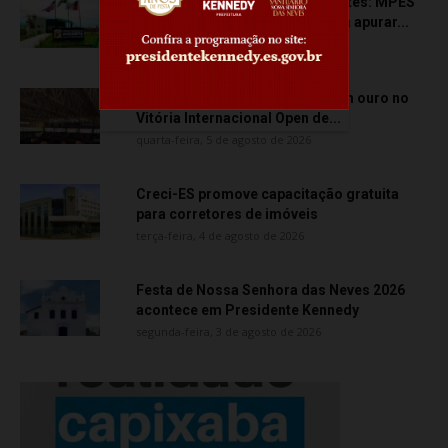
Transporte particular de pacientes: MPES
aciona Câmara de Anchieta para apurar...
quarta-feira, 5 de agosto de 2026
Atletas de Vila Velha conquistam ouro no
Vitória Internacional Open de...
quarta-feira, 5 de agosto de 2026
Creci-ES promove capacitação gratuita
para corretores de imóveis
terça-feira, 4 de agosto de 2026
Festa de Nossa Senhora das Neves 2026
acontece em Presidente Kennedy
segunda-feira, 3 de agosto de 2026