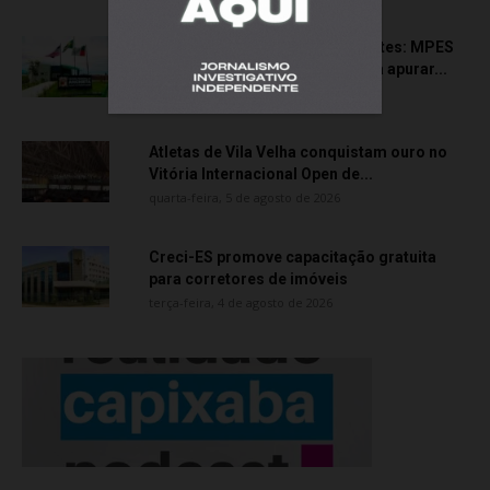
Transporte particular de pacientes: MPES
aciona Câmara de Anchieta para apurar...
quarta-feira, 5 de agosto de 2026
Atletas de Vila Velha conquistam ouro no
Vitória Internacional Open de...
quarta-feira, 5 de agosto de 2026
Creci-ES promove capacitação gratuita
para corretores de imóveis
terça-feira, 4 de agosto de 2026