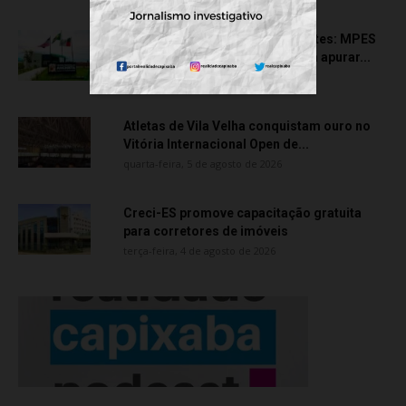
Transporte particular de pacientes: MPES
aciona Câmara de Anchieta para apurar...
quarta-feira, 5 de agosto de 2026
Atletas de Vila Velha conquistam ouro no
Vitória Internacional Open de...
quarta-feira, 5 de agosto de 2026
Creci-ES promove capacitação gratuita
para corretores de imóveis
terça-feira, 4 de agosto de 2026