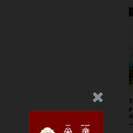
.Anúncio
T
p
d
re