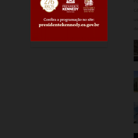
Po
Câ
us
de