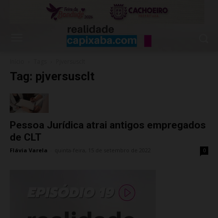
Início
Tags
Pjversusclt
Tag: pjversusclt
Pessoa Jurídica atrai antigos empregados
de CLT
Flávia Varela
-
quinta-feira, 15 de setembro de 2022
0