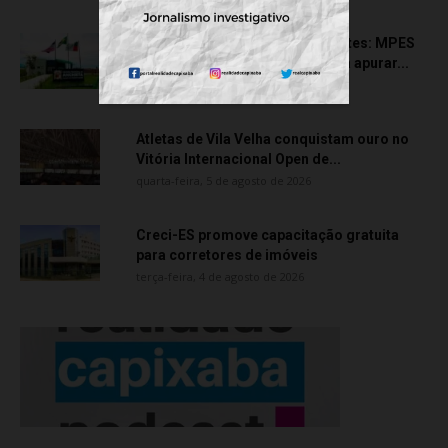
Transporte particular de pacientes: MPES
aciona Câmara de Anchieta para apurar...
quarta-feira, 5 de agosto de 2026
Atletas de Vila Velha conquistam ouro no
Vitória Internacional Open de...
quarta-feira, 5 de agosto de 2026
Creci-ES promove capacitação gratuita
para corretores de imóveis
terça-feira, 4 de agosto de 2026