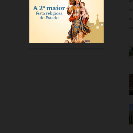
Ao
de
tr
co