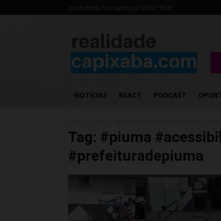
quinta-feira, 6 de agosto de 2026 / 15:45
NOTÍCIAS
REACT
PODCAST
OPOR
Início
Tags
#piuma #acessibilidade #rampa #pr
Tag: #piuma #acessibi
#prefeituradepiuma