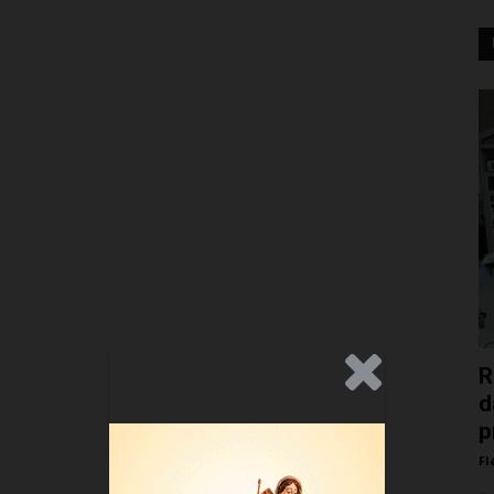
.Anúncio
R
d
p
Fl