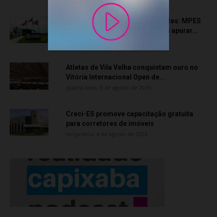
Transporte particular de pacientes: MPES
aciona Câmara de Anchieta para apurar...
quarta-feira, 5 de agosto de 2026
Atletas de Vila Velha conquistam ouro no
Vitória Internacional Open de...
quarta-feira, 5 de agosto de 2026
Creci-ES promove capacitação gratuita
para corretores de imóveis
terça-feira, 4 de agosto de 2026